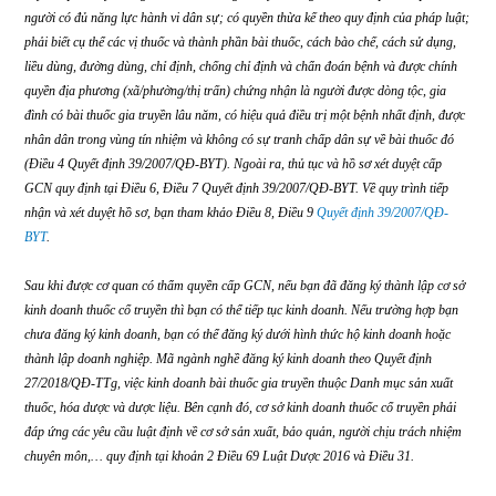
nhận “Nhà thuốc gia truyền nhiều đời” mà chỉ có quy định về việc cấp giấy c
nhận bài thuốc gia truyền. Do đó, để vận hành cơ sở kinh doanh có bán bài t
gia truyền, đầu tiên bạn cần được cấp Giấy chứng nhận bài thuốc gia truyền 
đây gọi tắt là GCN). Quyết định 39/2007/QĐ-BYT quy định cụ thể về Quy chế 
duyệt cấp “Giấy chứng nhận bài thuốc gia truyền”. Người được cấp GCN phả
người có đủ năng lực hành vi dân sự; có quyền thừa kế theo quy định của phá
phải biết cụ thể các vị thuốc và thành phần bài thuốc, cách bào chế, cách sử d
liều dùng, đường dùng, chỉ định, chống chỉ định và chẩn đoán bệnh và được c
quyền địa phương (xã/phường/thị trấn) chứng nhận là người được dòng tộc, g
đình có bài thuốc gia truyền lâu năm, có hiệu quả điều trị một bệnh nhất định
nhân dân trong vùng tín nhiệm và không có sự tranh chấp dân sự về bài thuố
(Điều 4 Quyết định 39/2007/QĐ-BYT). Ngoài ra, thủ tục và hồ sơ xét duyệt cấ
GCN quy định tại Điều 6, Điều 7 Quyết định 39/2007/QĐ-BYT. Về quy trình t
nhận và xét duyệt hồ sơ, bạn tham khảo Điều 8, Điều 9
Quyết định 39/2007/Q
BYT
.
Sau khi được cơ quan có thẩm quyền cấp GCN, nếu bạn đã đăng ký thành lập
kinh doanh thuốc cổ truyền thì bạn có thể tiếp tục kinh doanh. Nếu trường hợ