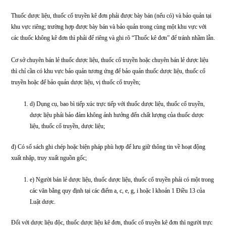
Điều kiện của cơ sở chuyên bán lẻ dược liệu, thuốc dược liệu, thuốc cổ
truyền:
a) Người chịu trách nhiệm chuyên môn về dược của cơ sở bán lẻ dược l
thuốc dược liệu, thuốc cổ truyền theo quy định tại khoản 4 Điều 18 của
dược;
b) Có địa điểm cố định, riêng biệt; được xây dựng chắc chắn; diện tích
hợp với quy mô kinh doanh; bố trí ở nơi cao ráo, thoáng mát, an toàn, 
nguồn ô nhiễm, bảo đảm phòng chống cháy nổ;
c) Phải có khu vực bảo quản và trang thiết bị bảo quản phù hợp với yê
bảo quản ghi trên nhãn.
Thuốc dược liệu, thuốc cổ truyền phải được bảo quản riêng biệt với dược liệu, 
thuốc cổ truyền.
Dược liệu độc phải được bày bán (nếu có) và bảo quản tại khu vực riêng; trườ
được bày bán và bảo quản trong cùng một khu vực với các dược liệu khác thì p
riêng và ghi rõ “dược liệu độc” để tránh nhầm lẫn.