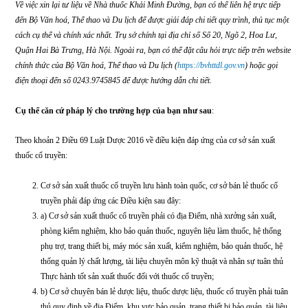
chưa đăng ký kinh doanh, bạn có thể đăng ký dưới hình thức hộ kinh doanh h
thành lập doanh nghiệp. Mã ngành nghề đăng ký kinh doanh theo Quyết định
27/2018/QĐ-TTg, việc kinh doanh bài thuốc gia truyền thuộc Danh mục sản x
thuốc, hóa dược và dược liệu. Bên cạnh đó, cơ sở kinh doanh thuốc cổ truyền 
đáp ứng các yêu cầu luật định về cơ sở sản xuất, bảo quản, người chịu trách 
chuyên môn,… quy định tại khoản 2 Điều 69 Luật Dược 2016 và Điều 31.
Về việc xin lại tư liệu về Nhà thuốc Khải Minh Đường, bạn có thể liên hệ trực t
đến Bộ Văn hoá, Thể thao và Du lịch để được giải đáp chi tiết quy trình, thủ t
cách cụ thể và chính xác nhất. Trụ sở chính tại địa chỉ số Số 20, Ngõ 2, Hoa L
Quận Hai Bà Trưng, Hà Nội. Ngoài ra, bạn có thể đặt câu hỏi trực tiếp trên w
chính thức của Bộ Văn hoá, Thể thao và Du lịch (
https://bvhttdl.gov.vn
) hoặc 
điện thoại đến số 0243.9745845 để được hướng dẫn chi tiết.
Cụ thể căn cứ pháp lý cho trường hợp của bạn như sau
:
Theo khoản 2 Điều 69 Luật Dược 2016 về điều kiện đáp ứng của cơ sở sản xu
thuốc cổ truyền: