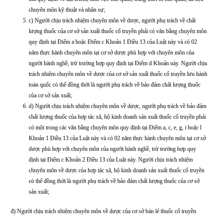
Cơ sở sản xuất thuốc cổ truyền lưu hành toàn quốc, cơ sở bán lẻ thuốc
truyền phải đáp ứng các Điều kiện sau đây:
a) Cơ sở sản xuất thuốc cổ truyền phải có địa Điểm, nhà xưởng sản xuấ
phòng kiểm nghiệm, kho bảo quản thuốc, nguyên liệu làm thuốc, hệ th
phụ trợ, trang thiết bị, máy móc sản xuất, kiểm nghiệm, bảo quản thuốc
thống quản lý chất lượng, tài liệu chuyên môn kỹ thuật và nhân sự tuân
Thực hành tốt sản xuất thuốc đối với thuốc cổ truyền;
b) Cơ sở chuyên bán lẻ dược liệu, thuốc dược liệu, thuốc cổ truyền phả
thủ quy định về địa Điểm, khu vực bảo quản, trang thiết bị bảo quản, tà
chuyên môn kỹ thuật và nhân sự;
c) Người chịu trách nhiệm chuyên môn về dược, người phụ trách về ch
lượng thuốc của cơ sở sản xuất thuốc cổ truyền phải có văn bằng chu
quy định tại Điểm a hoặc Điểm c Khoản 1 Điều 13 của Luật này và có
năm thực hành chuyên môn tại cơ sở dược phù hợp với chuyên môn củ
người hành nghề, trừ trường hợp quy định tại Điểm d Khoản này. Ngư
trách nhiệm chuyên môn về dược của cơ sở sản xuất thuốc cổ truyền l
toàn quốc có thể đồng thời là người phụ trách về bảo đảm chất lượng t