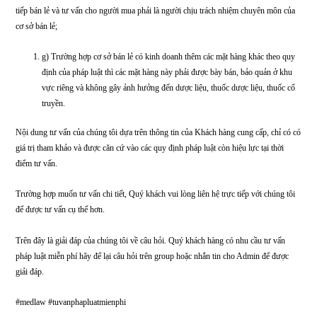
Thuốc dược liệu, thuốc cổ truyền kê đơn phải được bày bán (nếu có) và bảo qu
khu vực riêng; trường hợp được bày bán và bảo quản trong cùng một khu vực 
các thuốc không kê đơn thì phải để riêng và ghi rõ “Thuốc kê đơn” để tránh nh
Cơ sở chuyên bán lẻ thuốc dược liệu, thuốc cổ truyền hoặc chuyên bán lẻ dược 
thì chỉ cần có khu vực bảo quản tương ứng để bảo quản thuốc dược liệu, thuốc
truyền hoặc để bảo quản dược liệu, vị thuốc cổ truyền;
d) Dụng cụ, bao bì tiếp xúc trực tiếp với thuốc dược liệu, thuốc cổ truy
dược liệu phải bảo đảm không ảnh hưởng đến chất lượng của thuốc dư
liệu, thuốc cổ truyền, dược liệu;
đ) Có sổ sách ghi chép hoặc biện pháp phù hợp để lưu giữ thông tin về hoạt đ
xuất nhập, truy xuất nguồn gốc;
e) Người bán lẻ dược liệu, thuốc dược liệu, thuốc cổ truyền phải có mộ
các văn bằng quy định tại các điểm a, c, e, g, i hoặc l khoản 1 Điều 13 
Luật dược.