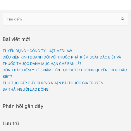
Đối với dược liệu độc, thuốc dược liệu kê đơn, thuốc cổ truyền kê đơn thì ngườ
tiếp bán lẻ và tư vấn cho người mua phải là người chịu trách nhiệm chuyên mô
cơ sở bán lẻ;
g) Trường hợp cơ sở bán lẻ có kinh doanh thêm các mặt hàng khác the
định của pháp luật thì các mặt hàng này phải được bày bán, bảo quản ở
vực riêng và không gây ảnh hưởng đến dược liệu, thuốc dược liệu, thu
truyền.
Nội dung tư vấn của chúng tôi dựa trên thông tin của Khách hàng cung cấp, ch
giá trị tham khảo và được căn cứ vào các quy định pháp luật còn hiệu lực tại th
điểm tư vấn.
Trường hợp muốn tư vấn chi tiết, Quý khách vui lòng liên hệ trực tiếp với chún
để được tư vấn cụ thể hơn.
Trên đây là giải đáp của chúng tôi về câu hỏi. Quý khách hàng có nhu cầu tư v