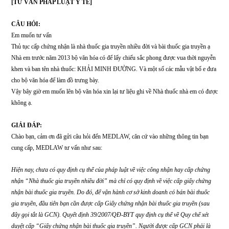
[TƯ VẤN PHÁP LUẬT Y TẾ]
CÂU HỎI:
Em muốn tư vấn
Thủ tục cấp chứng nhận là nhà thuốc gia truyền nhiều đời và bài thuốc gia truy
Nhà em trước năm 2013 bộ văn hóa có để lấy chiếu sắc phong được vua thời 
khen và ban tên nhà thuốc: KHẢI MINH ĐƯỜNG. Và một số các mẫu vật bố
cho bộ văn hóa để làm đồ trưng bày.
Vậy bây giờ em muốn lên bộ văn hóa xin lại tư liệu ghi về Nhà thuốc nhà em 
không ạ.
GIẢI ĐÁP:
Chào bạn, cảm ơn đã gửi câu hỏi đến MEDLAW, căn cứ vào những thông tin 
cung cấp, MEDLAW tư vấn như sau:
Hiện nay, chưa có quy định cụ thể của pháp luật về việc công nhận hay cấp c