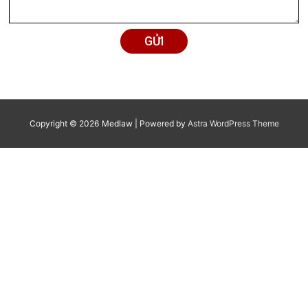
Chi phí dịch vụ
Chi phí dịch vụ
Tư vấn pháp luật miễn phí
3 - 10 ngày
Miễn phí
Tư vấn pháp luật có thu
Tùy vào từng vụ v
3 - 7 ngày
phí
thể
Luật sư:
Tư vấn pháp luật trực tiếp
3.000.000 đ
Cố vấn cấp cao: l
Tập huấn pháp luật
Liên hệ
Tư vấn pháp luật thường
xuyên cho cá nhân/hộ gia
Liên hệ
đình
Tư vấn pháp luật thường
Liên hệ
xuyên cho doanh nghiệp