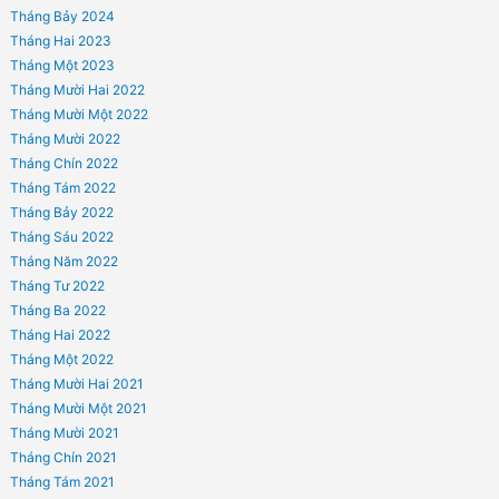
pháp luật miễn phí hãy để lại câu hỏi trên group hoặc nhắn tin cho Admin để đ
giải đáp.
#medlaw #tuvanphapluatmienphi
Bài viết mới
TUYỂN DỤNG – CÔNG TY LUẬT MEDLAW
ĐIỀU KIỆN KINH DOANH ĐỐI VỚI THUỐC PHẢI KIỂM SOÁT ĐẶC BIỆT
THUỐC THUỘC DANH MỤC HẠN CHẾ BÁN LẺ?
ĐÓNG BẢO HIỂM Y TẾ 5 NĂM LIÊN TỤC ĐƯỢC HƯỞNG QUYỀN LỢI 
BIỆT?
THỦ TỤC CẤP GIẤY CHỨNG NHẬN BÀI THUỐC GIA TRUYỀN