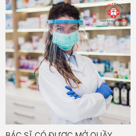
LS cho em hỏi, theo Thông tư 21/2020/TT-BYT (và các văn bản kh
nhất tính đến thời điểm hiện tại) thì em đi…