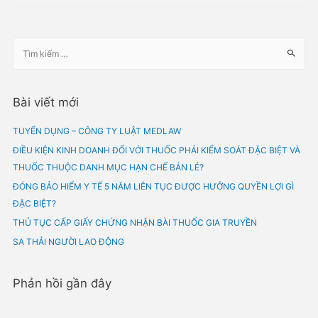
LÀM VIỆC ONLINE TRÊN TRA
WEB NƯỚC NGOÀI CÓ PHẢI
ĐÓNG THUẾ?
Leave a Comment
/
BẢN TIN PHÁP LUẬT
/ By
admin
[TƯ VẤN PHÁP LUẬT MIỄN PHÍ] CÂU HỎI: Chào mọi người, em dự đ
làm việc online một thời gian dài trên trang web nước ngoài. Theo 
tìm hiểu thì cá nhân cư trú ở Việt Nam, kỳ tính thuế thu nhập từ tiền 
tiền công được xác định theo năm dương…