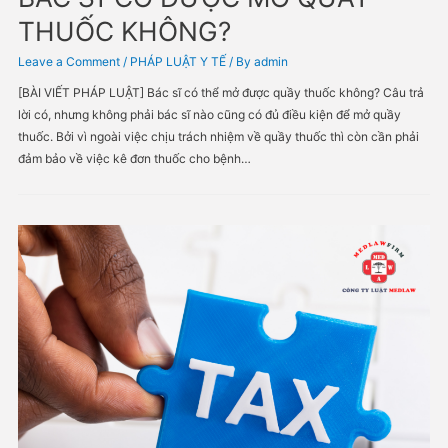
BÁC SĨ CÓ ĐƯỢC MỞ QUẦY
THUỐC KHÔNG?
Leave a Comment
/
PHÁP LUẬT Y TẾ
/ By
admin
[BÀI VIẾT PHÁP LUẬT] Bác sĩ có thể mở được quầy thuốc không? Câ
lời có, nhưng không phải bác sĩ nào cũng có đủ điều kiện để mở qu
thuốc. Bởi vì ngoài việc chịu trách nhiệm về quầy thuốc thì còn cần
đảm bảo về việc kê đơn thuốc cho bệnh…