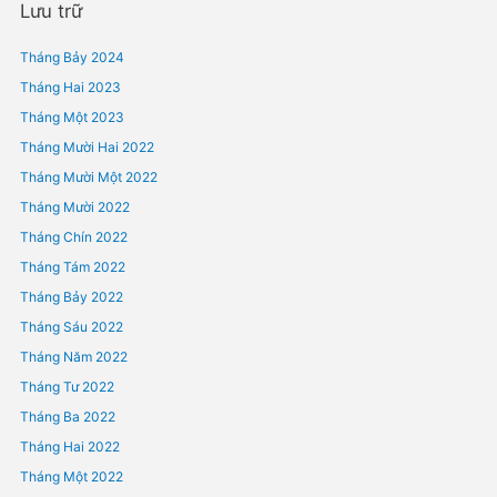
Bài viết mới
TUYỂN DỤNG – CÔNG TY LUẬT MEDLAW
ĐIỀU KIỆN KINH DOANH ĐỐI VỚI THUỐC PHẢI KIỂM SOÁT ĐẶC BI
THUỐC THUỘC DANH MỤC HẠN CHẾ BÁN LẺ?
ĐÓNG BẢO HIỂM Y TẾ 5 NĂM LIÊN TỤC ĐƯỢC HƯỞNG QUYỀN LỢI
ĐẶC BIỆT?
THỦ TỤC CẤP GIẤY CHỨNG NHẬN BÀI THUỐC GIA TRUYỀN
SA THẢI NGƯỜI LAO ĐỘNG
Phản hồi gần đây
Lưu trữ
Tháng Bảy 2024