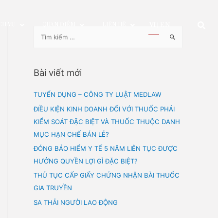
ỂU
PHÍ DỊCH VỤ
QUAN ĐIỂM
LIÊN HỆ
Bài viết mới
TUYỂN DỤNG – CÔNG TY LUẬT 
ĐIỀU KIỆN KINH DOANH ĐỐI VỚI 
KIỂM SOÁT ĐẶC BIỆT VÀ THUỐC
MỤC HẠN CHẾ BÁN LẺ?
ĐÓNG BẢO HIỂM Y TẾ 5 NĂM LI
HƯỞNG QUYỀN LỢI GÌ ĐẶC BIỆT?
THỦ TỤC CẤP GIẤY CHỨNG NHẬ
GIA TRUYỀN