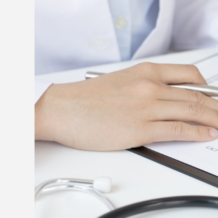
ta đều không thể nào quên. MEDLAW và những cộng
22/01/2022. Qua đó, MEDLAW xin chân…