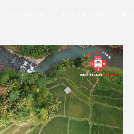
ƯỜI
LĨNH VỰC HOẠT ĐỘNG
KHÁCH HÀNG TIÊU BI
022