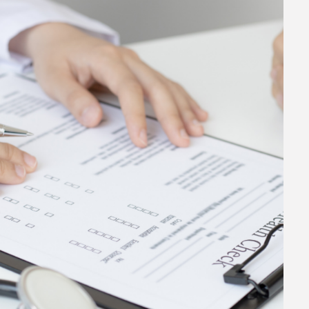
 sự của mình đã có một buổi tất niên đầy ấm áp và đáng nhớ 