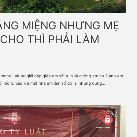
ÚC BẰNG MIỆNG NHƯNG
ẤT CHO THÌ PHẢI LÀM
n
 nhà ạ mong luật sư giải đáp giúp em với ạ. Nhà chồng em c
ai nhưng nói mồm. Sau khi mất nhà em làm sổ đỏ lại nhưng đứng