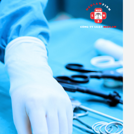
ĐƯỢC GIỮ BẢN GỐC
NGHỀ CỦA BÁC SĨ?
n
chào anh/ chị, nhờ anh/ chị tư vấn giúp em vấn đề này với ạ.
oa YHCT đang trong quá trình set up, bên pk bảo em…