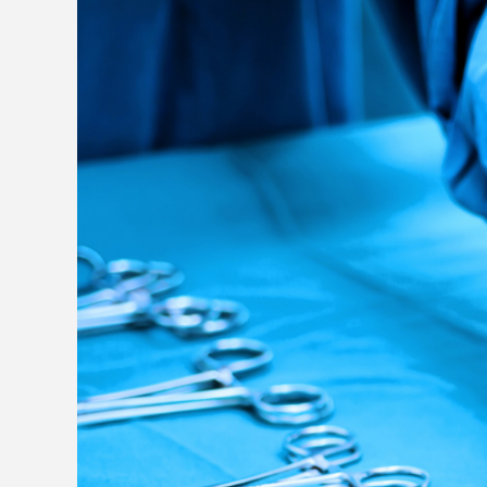
PHÒNG KHÁM CÓ 
CHỨNG CHỈ HÀNH 
Leave a Comment
/
BẢN TIN PHÁP LUẬT
/ By
admi
[TƯ VẤN PHÁP LUẬT Y TẾ MIỄN PHÍ] CÂU HỎI: Dạ em 
sĩ YHCT đã có CCHN, nay em xin việc ở 1 pk đa kh