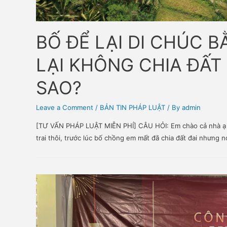
BỐ ĐỂ LẠI DI CH
LẠI KHÔNG CHIA Đ
SAO?
Leave a Comment
/
BẢN TIN PHÁP LUẬT
/ By
admi
[TƯ VẤN PHÁP LUẬT MIỄN PHÍ] CÂU HỎI: Em chào cả
trai thôi, trước lúc bố chồng em mất đã chia đất đ