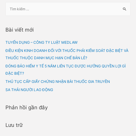
cháu thứ hai mới được 03 tháng. Nhưng do đời sống vợ chồng khôn
hòa hợp và chồng tôi có những lời…
Bài viết mới
TUYỂN DỤNG – CÔNG TY LUẬT MEDLAW
ĐIỀU KIỆN KINH DOANH ĐỐI VỚI THUỐC PHẢI KIỂM SOÁT ĐẶC BI
THUỐC THUỘC DANH MỤC HẠN CHẾ BÁN LẺ?
ĐÓNG BẢO HIỂM Y TẾ 5 NĂM LIÊN TỤC ĐƯỢC HƯỞNG QUYỀN LỢI
ĐẶC BIỆT?
THỦ TỤC CẤP GIẤY CHỨNG NHẬN BÀI THUỐC GIA TRUYỀN