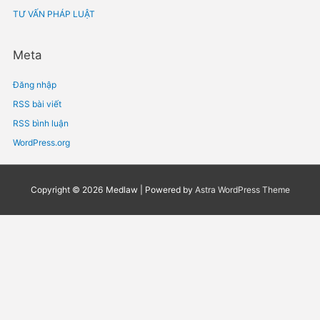
Tháng Ba 2021
Tháng Hai 2021
Tháng Một 2021
Chuyên mục
BẢN TIN PHÁP LUẬT
Chưa được phân loại
HOẠT ĐỘNG MEDLAW
PHÁP LUẬT Y TẾ
TƯ VẤN PHÁP LUẬT
Meta
Đăng nhập