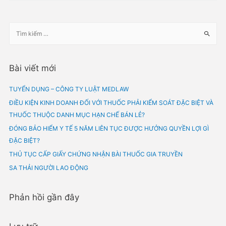
[BÀI VIẾT PHÁP LUẬT Y TẾ] ĐIỀU KIỆN KINH DOANH ĐỐI VỚI THU
PHẢI KIỂM SOÁT ĐẶC BIỆT VÀ THUỐC THUỘC DANH MỤC HẠN 
BÁN LẺ? Hiện nay, pháp luật nước ta quy định rất chặt chẽ các vấn
trong lĩnh vực y tế. Trong đó có hoạt động kinh doanh đối với…
Bài viết mới
TUYỂN DỤNG – CÔNG TY LUẬT MEDLAW
ĐIỀU KIỆN KINH DOANH ĐỐI VỚI THUỐC PHẢI KIỂM SOÁT ĐẶC BI
THUỐC THUỘC DANH MỤC HẠN CHẾ BÁN LẺ?
ĐÓNG BẢO HIỂM Y TẾ 5 NĂM LIÊN TỤC ĐƯỢC HƯỞNG QUYỀN LỢI
ĐẶC BIỆT?