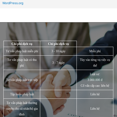
Tháng Hai 2021
Tháng Một 2021
Chuyên mục
BẢN TIN PHÁP LUẬT
Chưa được phân loại
HOẠT ĐỘNG MEDLAW
PHÁP LUẬT Y TẾ
TƯ VẤN PHÁP LUẬT
Meta
Đăng nhập
RSS bài viết
RSS bình luận
WordPress.org