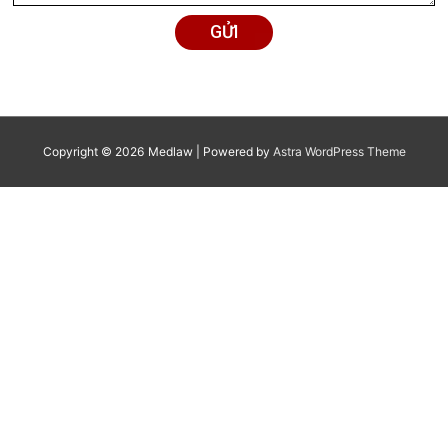
xuyên cho cá nhân/hộ gia
Liên hệ
đình
Tư vấn pháp luật thường
Liên hệ
xuyên cho doanh nghiệp
ĐỂ BIẾT THÊM THÔNG TIN
QUÝ KHÁCH VUI LÒNG XEM TẠI MỤC
DỊCH VỤ
TƯ VẤN MIỄN PHÍ