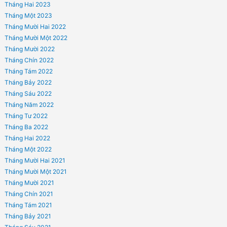
THUỐC THUỘC DANH MỤC HẠN CHẾ BÁN LẺ?
ĐÓNG BẢO HIỂM Y TẾ 5 NĂM LIÊN TỤC ĐƯỢC HƯỞNG QUYỀN LỢI 
BIỆT?
THỦ TỤC CẤP GIẤY CHỨNG NHẬN BÀI THUỐC GIA TRUYỀN
SA THẢI NGƯỜI LAO ĐỘNG
Phản hồi gần đây
Lưu trữ
Tháng Bảy 2024
Tháng Hai 2023
Tháng Một 2023
Tháng Mười Hai 2022
Tháng Mười Một 2022
Tháng Mười 2022
Tháng Chín 2022