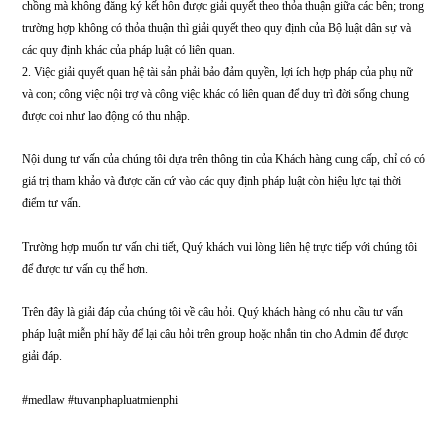
– Theo quy định tại khoản 1 Điều 33 Luật Hôn nhân và gia đình năm 2014:
Tài sản chung của vợ chồng gồm tài sản do vợ, chồng tạo ra, thu nhập do lao 
hoạt động sản xuất, kinh doanh, hoa lợi, lợi tức phát sinh từ tài sản riêng và th
hợp pháp khác trong thời kỳ hôn nhân.
– Theo quy định tại Điều 16 Luật Hôn nhân và gia đình năm 2014:
1. Quan hệ tài sản, nghĩa vụ và hợp đồng của nam, nữ chung sống với nhau n
chồng mà không đăng ký kết hôn được giải quyết theo thỏa thuận giữa các bên
trường hợp không có thỏa thuận thì giải quyết theo quy định của Bộ luật dân s
các quy định khác của pháp luật có liên quan.
2. Việc giải quyết quan hệ tài sản phải bảo đảm quyền, lợi ích hợp pháp của ph
và con; công việc nội trợ và công việc khác có liên quan để duy trì đời sống c
được coi như lao động có thu nhập.
Nội dung tư vấn của chúng tôi dựa trên thông tin của Khách hàng cung cấp, ch
giá trị tham khảo và được căn cứ vào các quy định pháp luật còn hiệu lực tại th
điểm tư vấn.