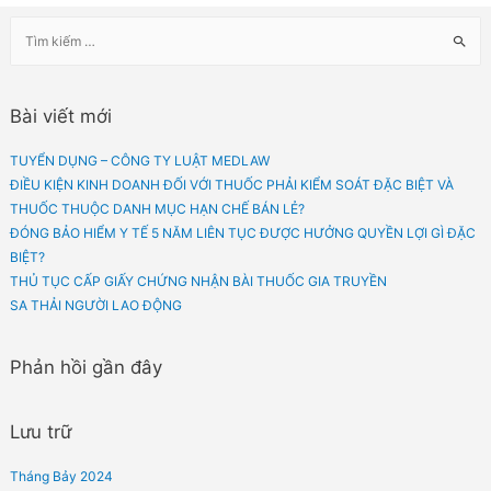
Trường hợp muốn tư vấn chi tiết, Quý khách vui lòng liên hệ trực tiếp với chún
để được tư vấn cụ thể hơn.
Trên đây là giải đáp của chúng tôi về câu hỏi. Quý khách hàng có nhu cầu tư v
pháp luật miễn phí hãy để lại câu hỏi trên group hoặc nhắn tin cho Admin để đ
giải đáp.
#medlaw #tuvanphapluatmienphi
Bài viết mới
TUYỂN DỤNG – CÔNG TY LUẬT MEDLAW
ĐIỀU KIỆN KINH DOANH ĐỐI VỚI THUỐC PHẢI KIỂM SOÁT ĐẶC BIỆT