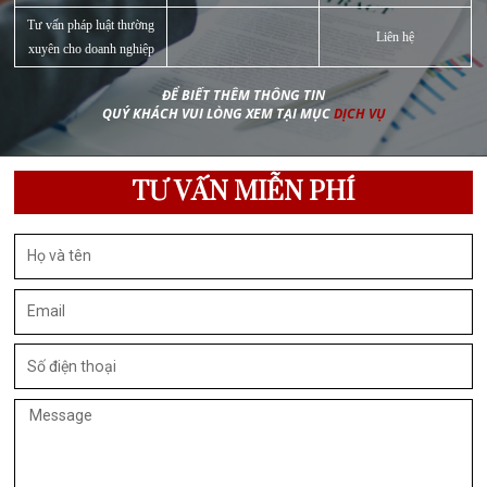
Chi phí dịch vụ
Chi phí dịch vụ
Tư vấn pháp luật miễn phí
3 - 10 ngày
Miễn phí
Tư vấn pháp luật có thu
Tùy vào từng vụ v
3 - 7 ngày
phí
thể
Luật sư:
Tư vấn pháp luật trực tiếp
3.000.000 đ
Cố vấn cấp cao: l
Tập huấn pháp luật
Liên hệ
Tư vấn pháp luật thường