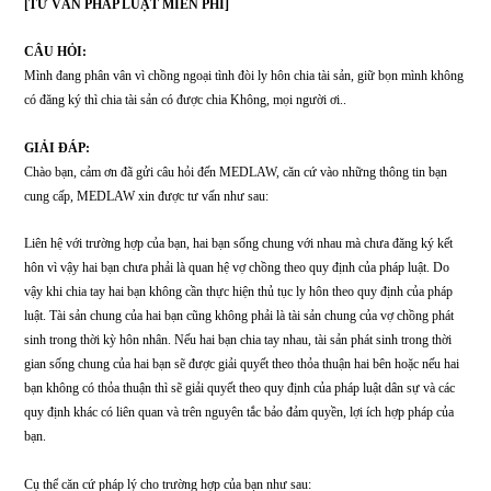
[TƯ VẤN PHÁP LUẬT MIỄN PHÍ]
CÂU HỎI:
Mình đang phân vân vì chồng ngoại tình đòi ly hôn chia tài sản, giữ bọn mình
có đăng ký thì chia tài sản có được chia Không, mọi người ơi..
GIẢI ĐÁP:
Chào bạn, cảm ơn đã gửi câu hỏi đến MEDLAW, căn cứ vào những thông tin 
cung cấp, MEDLAW xin được tư vấn như sau:
Liên hệ với trường hợp của bạn, hai bạn sống chung với nhau mà chưa đăng ký
hôn vì vậy hai bạn chưa phải là quan hệ vợ chồng theo quy định của pháp luật
vậy khi chia tay hai bạn không cần thực hiện thủ tục ly hôn theo quy định của 
luật. Tài sản chung của hai bạn cũng không phải là tài sản chung của vợ chồng
sinh trong thời kỳ hôn nhân. Nếu hai bạn chia tay nhau, tài sản phát sinh trong 
gian sống chung của hai bạn sẽ được giải quyết theo thỏa thuận hai bên hoặc n