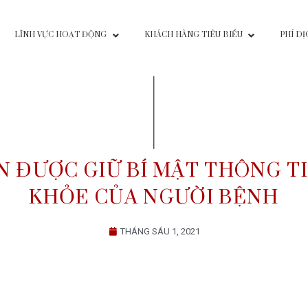
ƯỜI
LĨNH VỰC HOẠT ĐỘNG
KHÁCH HÀNG TIÊU BI
YỀN ĐƯỢC GIỮ BÍ MẬT T
KHỎE CỦA NGƯỜI 
THÁNG SÁU 1, 2021