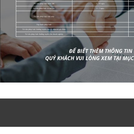
Chi phí dịch vụ
Chi phí dịch vụ
Tư vấn pháp luật miễn phí
3 - 10 ngày
Tư vấn pháp luật có thu phí
3 - 7 ngày
Tư vấn pháp luật trực tiếp
Tập huấn pháp luật
Tư vấn pháp luật thường xuyên cho cá nhân/hộ gia đình
Tư vấn pháp luật thường xuyên cho doanh nghiệp