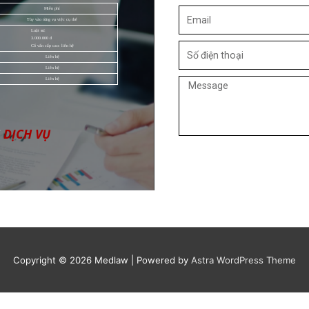
Miễn phí
Tùy vào từng vụ việc cụ thể
Luật sư:
3.000.000 đ
Cố vấn cấp cao: liên hệ
Liên hệ
Liên hệ
Liên hệ