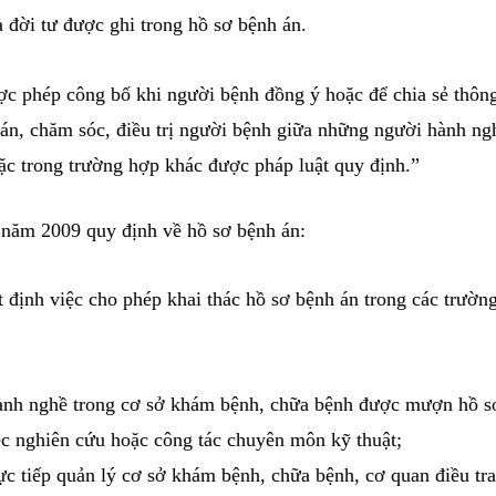
 1 Điều 11 và khoản 4 Điều 59 của Luật này”
2009 quy định về quyền được tôn trọng bí mật riêng 
 khỏe và đời tư được ghi trong hồ sơ bệnh án.
 chỉ được phép công bố khi người bệnh đồng ý hoặc để
hẩn đoán, chăm sóc, điều trị người bệnh giữa những
 bệnh hoặc trong trường hợp khác được pháp luật quy 
a bệnh năm 2009 quy định về hồ sơ bệnh án:
 quyết định việc cho phép khai thác hồ sơ bệnh án t