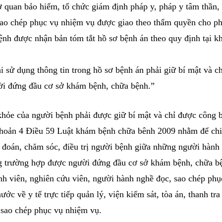
, người hành nghề trong cơ sở khám bệnh, chữa bệnh 
 cho việc nghiên cứu hoặc công tác chuyên môn kỹ thu
y tế trực tiếp quản lý cơ sở khám bệnh, chữa bệnh, cơ
 y tế, cơ quan bảo hiểm, tổ chức giám định pháp y, ph
c hoặc sao chép phục vụ nhiệm vụ được giao theo thẩ
người bệnh được nhận bản tóm tắt hồ sơ bệnh án theo 
 này khi sử dụng thông tin trong hồ sơ bệnh án phải g
với người đứng đầu cơ sở khám bệnh, chữa bệnh.”
 về sức khỏe của người bệnh phải được giữ bí mật và 