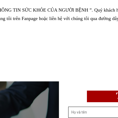
 điểm c Khoản 4 Điều 59 Luật khám bệnh chữa bênh 2
ng chẩn đoán, chăm sóc, điều trị người bệnh giữa nh
hoặc trong trường hợp được người đứng đầu cơ sở khá
án để sinh viên, nghiên cứu viên, người hành nghề đọ
ý nhà nước về y tế trực tiếp quản lý, viện kiểm sát, tò
ọc hoặc sao chép phục vụ nhiệm vụ.
 BÍ MẬT THÔNG TIN SỨC KHỎE CỦA NGƯỜI BỆNH
 cho chúng tôi trên Fanpage hoặc liên hệ với chúng t