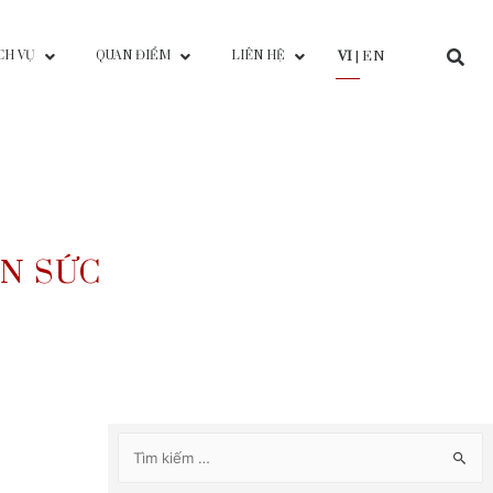
ỂU
PHÍ DỊCH VỤ
QUAN ĐIỂM
LIÊN HỆ
HÔNG TIN SỨC
BỆNH