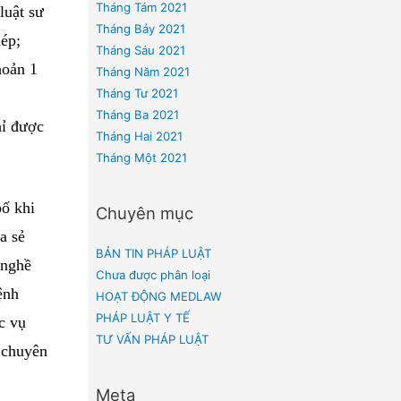
Tháng Ba 2022
Tháng Hai 2022
Tháng Một 2022
Tháng Mười Hai 2021
được mượn hồ sơ bệnh
Tháng Mười Một 2021
ật;
Tháng Mười 2021
 quan điều tra, viện
Tháng Chín 2021
Tháng Tám 2021
áp y tâm thần, luật sư
Tháng Bảy 2021
m quyền cho phép;
Tháng Sáu 2021
quy định tại khoản 1
Tháng Năm 2021
Tháng Tư 2021
Tháng Ba 2021
iữ bí mật và chỉ được
Tháng Hai 2021
Tháng Một 2021
chỉ được công bố khi