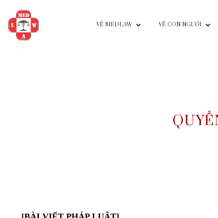
VỀ MEDLAW
VỀ CON NG
QU