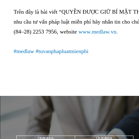
người bệnh cho phép hoặc thuộc quy định tại
thông tin, kinh nghiệm nhằm nâng cao chất lượ
trong nhóm trực tiếp điều trị cho người bệnh 
quyết định việc cho phép khai thác hồ sơ bệnh 
học tập, hay trường hợp đại diện cơ quan quản l
ngành y tế,… mượn hồ sơ bệnh án tại chỗ để đ
Trên đây là bài viết “QUYỀN ĐƯỢC GIỮ
nhu cầu tư vấn pháp luật miễn phí hãy nhắn tin
(84–28) 2253 7956, website
www.medlaw.vn.
#medlaw
#tuvanphapluatmienphi