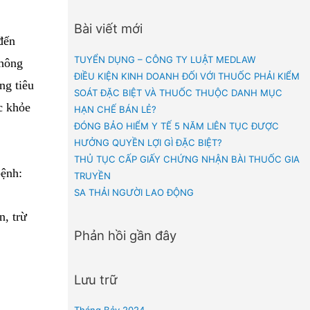
Bài viết mới
t ra liên quan đến
TUYỂN DỤNG – CÔNG TY 
ền giữ bí mật thông
ĐIỀU KIỆN KINH DOANH ĐỐI
t, gây ảnh hưởng tiêu
SOÁT ĐẶC BIỆT VÀ THUỐC
g tin bí mật sức khỏe
HẠN CHẾ BÁN LẺ?
ĐÓNG BẢO HIỂM Y TẾ 5 NĂ
HƯỞNG QUYỀN LỢI GÌ ĐẶC 
THỦ TỤC CẤP GIẤY CHỨNG
ám bệnh, chữa bệnh:
TRUYỀN
SA THẢI NGƯỜI LAO ĐỘNG
g hồ sơ bệnh án, trừ
Phản hồi gần đây