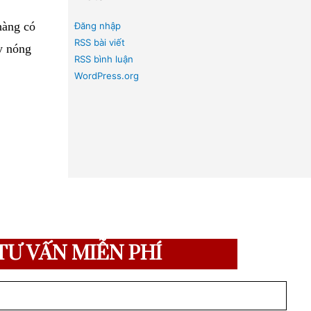
Chuyên mục
009 nhằm
để chia sẻ
BẢN TIN PHÁP LUẬT
ững người hành nghề
Chưa được phân loại
m bệnh, chữa bệnh
HOẠT ĐỘNG MEDLAW
PHÁP LUẬT Y TẾ
c, sao chép phục vụ
TƯ VẤN PHÁP LUẬT
a án, thanh tra chuyên
Meta
”. Quý khách hàng có
Đăng nhập
RSS bài viết
ôi qua đường dây nóng
RSS bình luận
WordPress.org