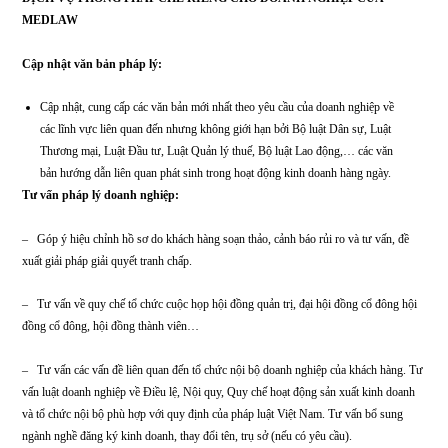
phụ sản Mekong, Công ty Cổ phần xây dựng và thương mại Thiên Hưng,…
Chuyên nghiệp – Tận tâm
MEDLAW cung cấp gói dịch vụ Phòng pháp chế riêng cho Doanh nghiệp để 
khách hàng làm ngành nghề gì, quy mô và lĩnh vực nào đều có thể được cung 
dịch vụ pháp lý tốt nhất với chi phí tối ưu.
MEDLAW cam kết sẽ thực hiện đúng và đầy đủ tất cả những yêu cầu tư vấn p
luật hợp pháp bằng tất cả Trí tuệ và Nguồn lực của từng thành viên của chúng t
trong suốt quá trình thực hiện tư vấn pháp luật cho Quý khách hàng.
DỊCH VỤ PHÒNG PHÁP CHẾ RIÊNG CHO DOANH NGHIỆP CỦA
MEDLAW
Cập nhật văn bản pháp lý:
Cập nhật, cung cấp các văn bản mới nhất theo yêu cầu của doanh nghiệp về