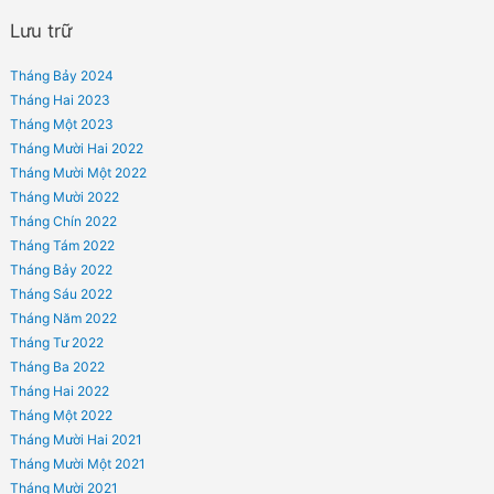
lợi hợp pháp đến việc lường trước rủi ro và giúp giảm thiểu thiệt hại nếu rủi ro
đến với khách hàng. Doanh nghiệp không lo lắng về việc xây dựng một Phòn
chế hay thuê Luật sư với chi phí đắt đỏ vì MEDLAW luôn luôn thấu hiểu nỗi l
ấy và có những gói dịch vụ phù hợp với nhu cầu của khách hàng.
Bài viết mới
TUYỂN DỤNG – CÔNG TY LUẬT MEDLAW
ĐIỀU KIỆN KINH DOANH ĐỐI VỚI THUỐC PHẢI KIỂM SOÁT ĐẶC BIỆT
THUỐC THUỘC DANH MỤC HẠN CHẾ BÁN LẺ?
ĐÓNG BẢO HIỂM Y TẾ 5 NĂM LIÊN TỤC ĐƯỢC HƯỞNG QUYỀN LỢI 
BIỆT?
THỦ TỤC CẤP GIẤY CHỨNG NHẬN BÀI THUỐC GIA TRUYỀN