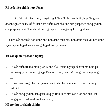
các lĩnh vực liên quan đến nhưng không giới hạn bởi Bộ luật Dân sự, Luật
Thương mại, Luật Đầu tư, Luật Quản lý thuế, Bộ luật Lao động,… các văn
bản hướng dẫn liên quan phát sinh trong hoạt động kinh doanh hàng ngày.
Tư vấn pháp lý doanh nghiệp:
–
Góp ý hiệu chỉnh hồ sơ do khách hàng soạn thảo, cảnh báo rủi ro và tư vấn
xuất giải pháp giải quyết tranh chấp.
–
Tư vấn về quy chế tổ chức cuộc họp hội đồng quản trị, đại hội đồng cổ đôn
đồng cổ đông, hội đồng thành viên…
–
Tư vấn các vấn đề liên quan đến tổ chức nội bộ doanh nghiệp của khách hà
vấn luật doanh nghiệp về Điều lệ, Nội quy, Quy chế hoạt động sản xuất kinh 
và tổ chức nội bộ phù hợp với quy định của pháp luật Việt Nam. Tư vấn bổ su
ngành nghề đăng ký kinh doanh, thay đổi tên, trụ sở (nếu có yêu cầu).
Rà soát hiệu chỉnh hợp đồng: