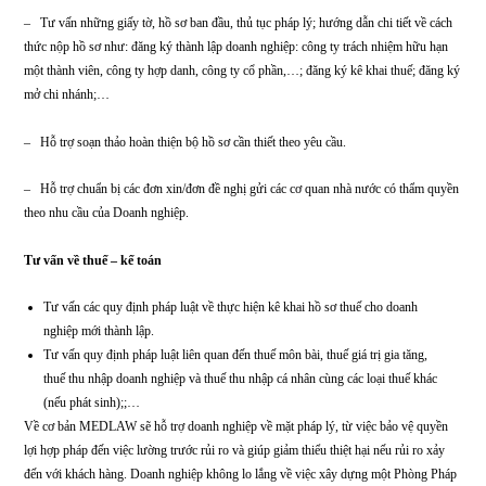
–
Tư vấn, đề xuất hiệu chỉnh, khuyến nghị đối với các thỏa thuận, hợp đồng 
doanh nghiệp sẽ ký kết ở Việt Nam nhằm đảm bảo tính hợp pháp theo các quy 
của pháp luật Việt Nam cho doanh nghiệp khi tham gia ký kết Hợp đồng.
–
Cung cấp các mẫu hợp đồng như hợp đồng mua bán, hợp đồng dịch vụ, hợ
vận chuyển, hợp đồng gia công, hợp đồng ủy quyền,…
Tư vấn quản trị doanh nghiệp
Tư vấn quản trị, mô hình quản lý cho của Doanh nghiệp đề xuất mô hình 
hợp với quy mô doanh nghiệp: Ban giám đốc, ban chức năng, các văn phò
…
Tư vấn xây dựng phạm vi quyền hạn, trách nhiệm, nhiệm vụ của Hội đồng
quản trị.
Tư vấn các quy định liên quan tới quy trình thực hiện các cuộc họp của Hộ
đồng quản trị – Hội đồng thành viên;
Hỗ trợ thủ tục hành chính: