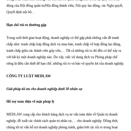
nghiệp có thể tiết kiệm được rất nhiều chi phí mà vẫn luôn có một đội ngũ luật 
vấn chuyên nghiệp hỗ trợ toàn diện pháp lý cho doanh nghiệp.
Chuyên môn cao
Sử dụng dịch vụ Phòng pháp chế riêng có thể giúp doanh nghiệp yên tâm hơn 
việc quyết định các vấn đề pháp lý của mình, từ việc đàm phán các hợp đồng 
trọng hoặc soạn thảo những văn bản nội bộ quan trọng như Điều lệ, Quy chế h
động của Hội đồng quản trị/Hội đồng thành viên, Nội quy lao động, các Nghị 
Quyết định nội bộ…
Hạn chế rủi ro thường gặp
Trong suốt thời gian hoạt động, doanh nghiệp có thể gặp phải những vấn đề tr
chấp như: tranh chấp hợp đồng dịch vụ mua bán, tranh chấp về hợp đồng lao đ
tranh chấp giữa các thành viên góp vốn,… Tất cả những rủi ro đó đều có thể x
với bất kỳ một doanh nghiệp nào. Do vậy, việc sử dụng dịch vụ Phòng pháp c
riêng là điều cần thiết để hạn chế, những rủi ro và bảo vệ quyền lợi của doanh 