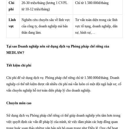
Nhân
2-3 CVPL
Đội ngũ luật sư, cố vấn, C
sự
Chi
20-30 triệu/tháng (lương 1 CVPL
Chỉ từ 1.580.000đ/tháng
phí
từ 10-12 triệu/tháng)
Lĩnh
Nghiên cứu chuyên sâu về lĩnh vực
Tư vấn toàn diện trong các l
vực
của công ty, doanh nghiệp mà bản
vực tố tụng, doanh nghiệp, 
thân đang làm.
sự, hình sự,…
Tại sao Doanh nghiệp nên sử dụng dịch vụ Phòng pháp chế riêng của
MEDLAW?
Tiết kiệm chi phí
Chi phí để sử dụng dịch vụ Phòng pháp chế riêng chỉ từ 1.580.000đ/tháng. D