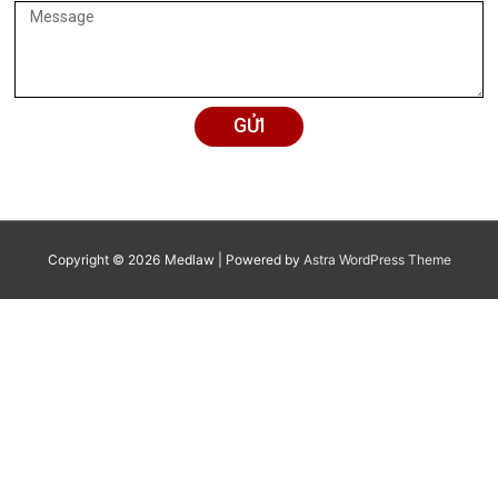
Chi phí dịch vụ
Chi phí dịch vụ
Tư vấn pháp luật miễn phí
3 - 10 ngày
Miễn phí
Tư vấn pháp luật có thu
Tùy vào từng vụ v
3 - 7 ngày
phí
thể
Luật sư:
Tư vấn pháp luật trực tiếp
3.000.000 đ
Cố vấn cấp cao: l
Tập huấn pháp luật
Liên hệ
Tư vấn pháp luật thường
xuyên cho cá nhân/hộ gia
Liên hệ
đình
Tư vấn pháp luật thường
Liên hệ
xuyên cho doanh nghiệp