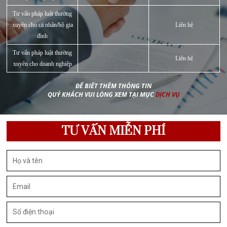
BẢN TIN PHÁP LUẬT
Chưa được phân loại
HOẠT ĐỘNG MEDLAW
PHÁP LUẬT Y TẾ
TƯ VẤN PHÁP LUẬT
Meta
Đăng nhập
RSS bài viết
RSS bình luận
WordPress.org