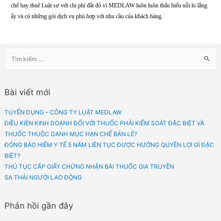
–
Tư vấn những giấy tờ, hồ sơ ban đầu, thủ tục pháp lý; hướng dẫn chi tiết về
thức nộp hồ sơ như: đăng ký thành lập doanh nghiệp: công ty trách nhiệm hữu
một thành viên, công ty hợp danh, công ty cổ phần,…; đăng ký kê khai thuế; 
mở chi nhánh;…
–
Hỗ trợ soạn thảo hoàn thiện bộ hồ sơ cần thiết theo yêu cầu.
–
Hỗ trợ chuẩn bị các đơn xin/đơn đề nghị gửi các cơ quan nhà nước có thẩm
theo nhu cầu của Doanh nghiệp.
Tư vấn về thuế – kế toán
Tư vấn các quy định pháp luật về thực hiện kê khai hồ sơ thuế cho doanh
nghiệp mới thành lập.
Tư vấn quy định pháp luật liên quan đến thuế môn bài, thuế giá trị gia tăng,
thuế thu nhập doanh nghiệp và thuế thu nhập cá nhân cùng các loại thuế kh
(nếu phát sinh);;…
Về cơ bản MEDLAW sẽ hỗ trợ doanh nghiệp về mặt pháp lý, từ việc bảo vệ q