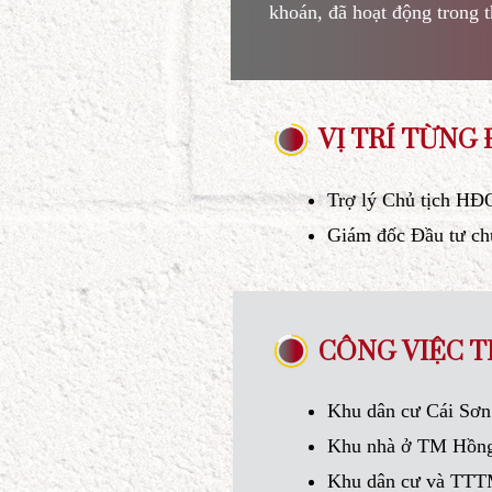
Luật gia Võ Ngọc Di
khoán, đã hoạt động
VỊ TRÍ 
Trợ lý Chủ t
Giám đốc Đầ
CÔNG VI