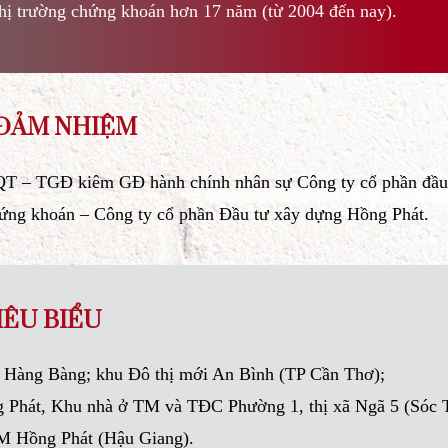
ệp – kỹ sư nông nghiệp có kinh nghiệm trong quản l
 trong thị trường chứng khoán hơn 17 năm (từ 2004 đ
TỪNG ĐẢM NHIỆM
ịch HĐQT – TGĐ kiêm GĐ hành chính nhân sự Công ty
u tư chứng khoán – Công ty cổ phần Đầu tư xây dựn
ỆC TIÊU BIỂU