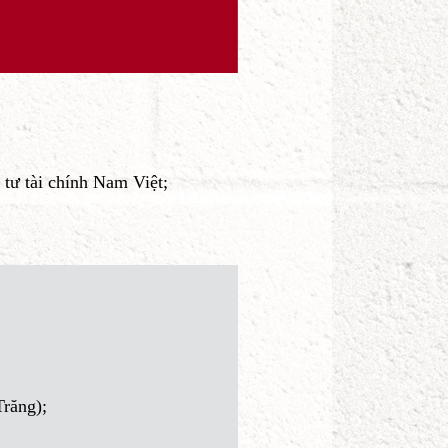
ý doanh nghiệp, quản lý đầu tư chứng
ến nay).
 cổ phần đầu tư tài chính Nam Việt;
g Hồng Phát.