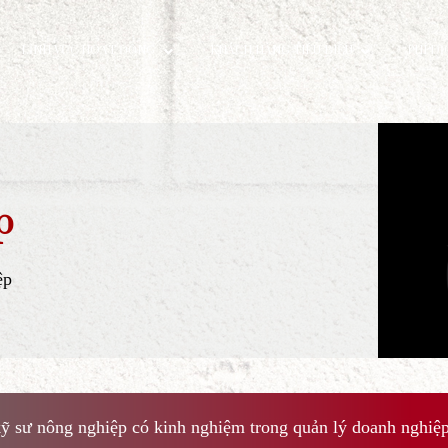
ƯỜI
LĨNH VỰC HOẠT ĐỘNG
KHÁCH HÀNG TIÊU BI
Diệp
nh nghiệp