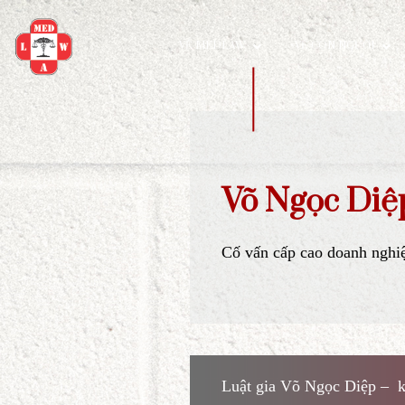
VỀ MEDLAW
VỀ CON NG
Võ Ngọc 
Cố vấn cấp cao doa