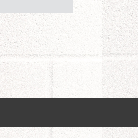
n Thơ);
ã Ngã 5 (Sóc Trăng);