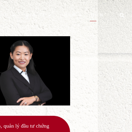
ỂU
PHÍ DỊCH VỤ
QUAN ĐIỂM
LIÊN HỆ