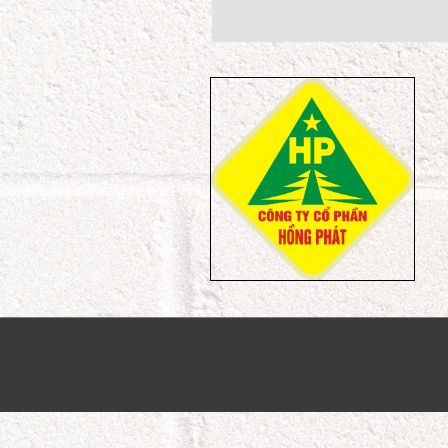
Khu dân cư 
Khu nhà ở T
Khu dân cư 