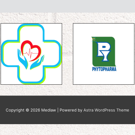
Cái Sơn Hàng Bàng; khu Đô thị mới An Bình (TP Cầ
M Hồng Phát, Khu nhà ở TM và TĐC Phường 1, thị x
và TTTM Hồng Phát (Hậu Giang).