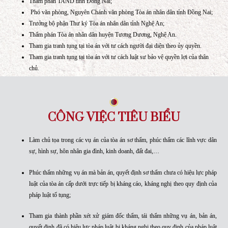
VỊ TRÍ TỪNG ĐẢM NHIỆM
Thẩm phán tòa phúc thẩm Tòa án nhân dân tối cao tại TP.HCM;
Thẩm phán, Phó Chánh án Tòa dân sự TAND tỉnh Đồng Nai;
Thẩm phán TAND tỉnh Đồng Nai;
Phó văn phòng, Nguyên Chánh văn phòng Tòa án nhân dân tỉnh Đồng
Trưởng bộ phận Thư ký Tòa án nhân dân tỉnh Nghệ An;
Thẩm phán Tòa án nhân dân huyện Tương Dương, Nghệ An.
Tham gia tranh tụng tại tòa án với tư cách người đại diện theo ủy quyền
Tham gia tranh tụng tại tòa án với tư cách luật sư bảo vệ quyền lợi của 
chủ.
CÔNG VIỆC TIÊU BIỂU