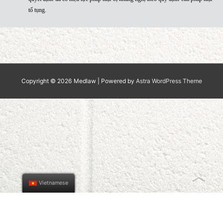
Làm chủ tọa trong các vụ án của tòa án sơ thẩm, phúc thẩm các lĩnh 
sự, hình sự, hôn nhân gia đình, kinh doanh, đất đai,…
Phúc thẩm những vụ án mà bản án, quyết định sơ thẩm chưa có hiệu l
luật của tòa án cấp dưới trực tiếp bị kháng cáo, kháng nghị theo quy đ
pháp luật tố tụng;
Tham gia thành phần xét xử
giám đốc thẩm, tái thẩm những vụ án, 
quyết định đã có hiệu lực pháp luật bị kháng nghị theo quy định của ph
tố tụng.
Copyright © 2026
Medlaw
| Powered by
Astra WordPress The