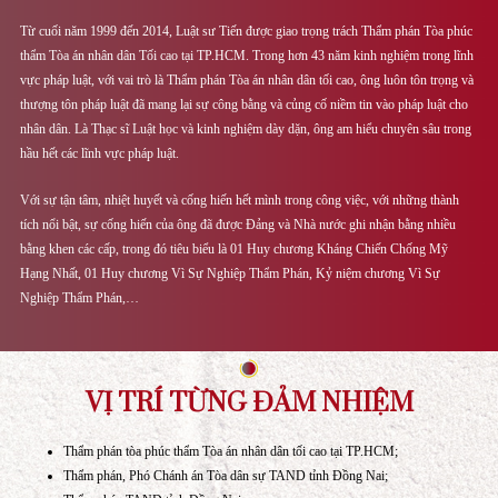
Ths.Ls Nguyễn Hoàng Tiến với những trải nghiệm từ lực lượng quân đội, từ 0
Luật sư Tiến bắt đầu vai trò của một thẩm phán, từ lĩnh vực dân sự, hình sự, h
gia đình, kinh doanh,…
Từ cuối năm 1999 đến 2014, Luật sư Tiến được giao trọng trách Thẩm phán Tò
thẩm Tòa án nhân dân Tối cao tại TP.HCM. Trong hơn 43 năm kinh nghiệm tro
vực pháp luật, với vai trò là Thẩm phán Tòa án nhân dân tối cao, ông luôn tôn t
thượng tôn pháp luật đã mang lại sự công bằng và củng cố niềm tin vào pháp lu
nhân dân. Là Thạc sĩ Luật học và kinh nghiệm dày dặn, ông am hiểu chuyên sâu
hầu hết các lĩnh vực pháp luật.
Với sự tận tâm, nhiệt huyết và cống hiến hết mình trong công việc, với những t
tích nổi bật, sự cống hiến của ông đã được Đảng và Nhà nước ghi nhận bằng n
bằng khen các cấp, trong đó tiêu biểu là 01 Huy chương Kháng Chiến Chống 
Hạng Nhất, 01 Huy chương Vì Sự Nghiệp Thẩm Phán, Kỷ niệm chương Vì S
Nghiệp Thẩm Phán,…