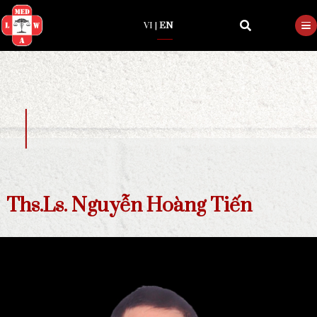
VI
|
EN
Ths.Ls. Nguyễn Hoàng Tiến