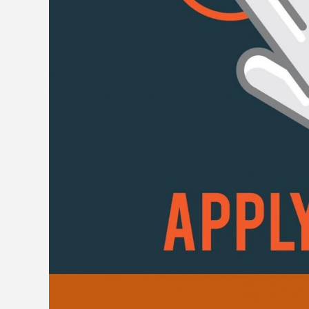
Leave a Comment
/
MEDLAW'S ACTIVITIES
/ By
adm
[HOẠT ĐỘNG MEDLAW] MEDLAW với mục tiêu phát tri
mệnh cung cấp dịch vụ pháp lý đến khách hàng một
nghiệm nên MEDLAW ngày càng được…