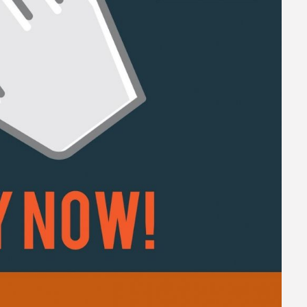
in
ển chuyên sâu trong các lĩnh vực doanh nghiệp, đầu tư, y tế
 cách tốt nhất. Nhờ vào đội ngũ Luật sư chuyên nghiệp và dày