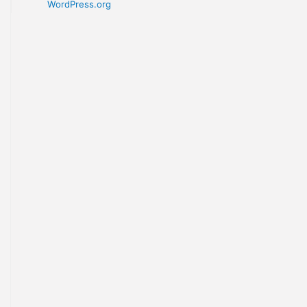
TƯ VẤN PHÁP LUẬT
Meta
Log in
Entries feed
Comments feed
WordPress.org
gười chúng
vào ngày