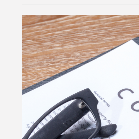
SHOULD A PRACTIC
AT THE CLINIC?
Leave a Comment
/
MEDICAL LAW
/ By
admin
[BÀI VIẾT PHÁP LUẬT Y TẾ] NGƯỜI HÀNH NGHỀ C
khám, chữa bệnh tại các phòng khám tư nhân hiện n
rằng, giá dịch vụ khám,…