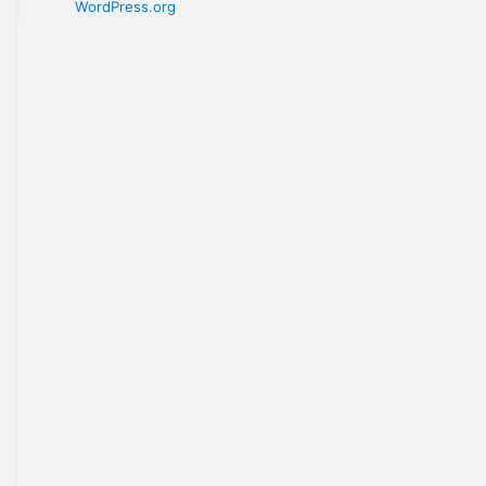
TƯ VẤN PHÁP LUẬT
Meta
Log in
Entries feed
Comments feed
WordPress.org