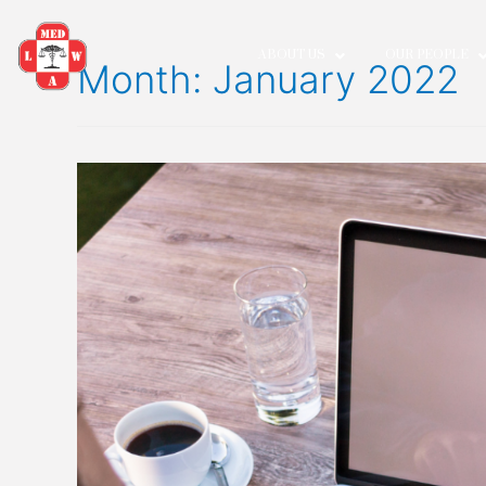
ABOUT US
OUR P
Month:
January 20