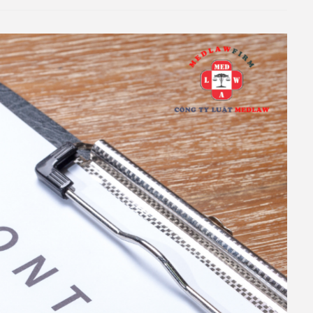
E PRACTICE PRICE LI
Ó PHẢI NIÊM YẾT GIÁ DỊCH VỤ TẠI PHÒNG KHÁM HAY KHÔNG
ay đã không còn xa lạ đối với mỗi chúng ta. Vậy có khi nào bạ